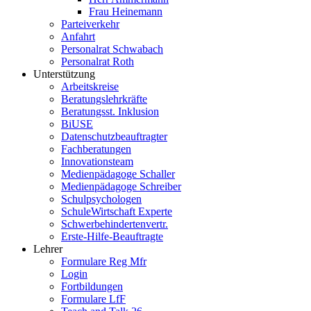
Frau Heinemann
Parteiverkehr
Anfahrt
Personalrat Schwabach
Personalrat Roth
Unterstützung
Arbeitskreise
Beratungslehrkräfte
Beratungsst. Inklusion
BiUSE
Datenschutzbeauftragter
Fachberatungen
Innovationsteam
Medienpädagoge Schaller
Medienpädagoge Schreiber
Schulpsychologen
SchuleWirtschaft Experte
Schwerbehindertenvertr.
Erste-Hilfe-Beauftragte
Lehrer
Formulare Reg Mfr
Login
Fortbildungen
Formulare LfF