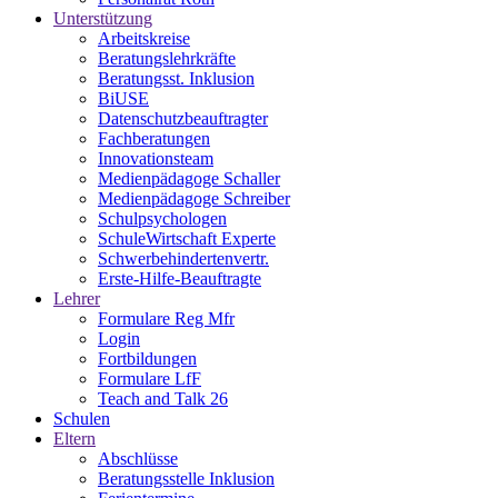
Unterstützung
Arbeitskreise
Beratungslehrkräfte
Beratungsst. Inklusion
BiUSE
Datenschutzbeauftragter
Fachberatungen
Innovationsteam
Medienpädagoge Schaller
Medienpädagoge Schreiber
Schulpsychologen
SchuleWirtschaft Experte
Schwerbehindertenvertr.
Erste-Hilfe-Beauftragte
Lehrer
Formulare Reg Mfr
Login
Fortbildungen
Formulare LfF
Teach and Talk 26
Schulen
Eltern
Abschlüsse
Beratungsstelle Inklusion