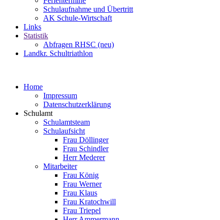
Ferientermine
Schulaufnahme und Übertritt
AK Schule-Wirtschaft
Links
Statistik
Abfragen RHSC (neu)
Landkr. Schultriathlon
Home
Impressum
Datenschutzerklärung
Schulamt
Schulamtsteam
Schulaufsicht
Frau Döllinger
Frau Schindler
Herr Mederer
Mitarbeiter
Frau König
Frau Werner
Frau Klaus
Frau Kratochwill
Frau Triepel
Herr Ammermann