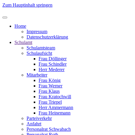
Zum Hauptinhalt springen
Home
Impressum
Datenschutzerklärung
Schulamt
Schulamtsteam
Schulaufsicht
Frau Döllinger
Frau Schindler
Herr Mederer
Mitarbeiter
Frau König
Frau Werner
Frau Klaus
Frau Kratochwill
Frau Triepel
Herr Ammermann
Frau Heinemann
Parteiverkehr
Anfahrt
Personalrat Schwabach
Personalrat Roth