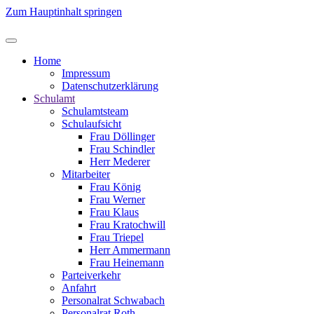
Zum Hauptinhalt springen
Home
Impressum
Datenschutzerklärung
Schulamt
Schulamtsteam
Schulaufsicht
Frau Döllinger
Frau Schindler
Herr Mederer
Mitarbeiter
Frau König
Frau Werner
Frau Klaus
Frau Kratochwill
Frau Triepel
Herr Ammermann
Frau Heinemann
Parteiverkehr
Anfahrt
Personalrat Schwabach
Personalrat Roth