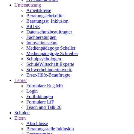
Unterstützung
Arbeitskreise
Beratungslehrkräfte
Beratungsst. Inklusion
BiUSE
Datenschutzbeauftragter
Fachberatungen
Innovationsteam
Medienpädagoge Schaller
Medienpädagoge Schreiber
Schulpsychologen
SchuleWirtschaft Experte
Schwerbehindertenvertr.
Erste-Hilfe-Beauftragte
Lehrer
Formulare Reg Mfr
Login
Fortbildungen
Formulare LfF
Teach and Talk 26
Schulen
Eltern
Abschlüsse
Beratungsstelle Inklusion