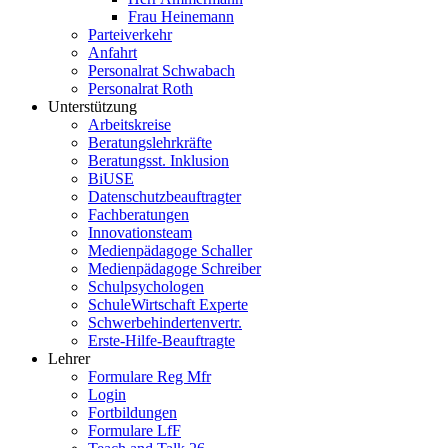
Frau Heinemann
Parteiverkehr
Anfahrt
Personalrat Schwabach
Personalrat Roth
Unterstützung
Arbeitskreise
Beratungslehrkräfte
Beratungsst. Inklusion
BiUSE
Datenschutzbeauftragter
Fachberatungen
Innovationsteam
Medienpädagoge Schaller
Medienpädagoge Schreiber
Schulpsychologen
SchuleWirtschaft Experte
Schwerbehindertenvertr.
Erste-Hilfe-Beauftragte
Lehrer
Formulare Reg Mfr
Login
Fortbildungen
Formulare LfF