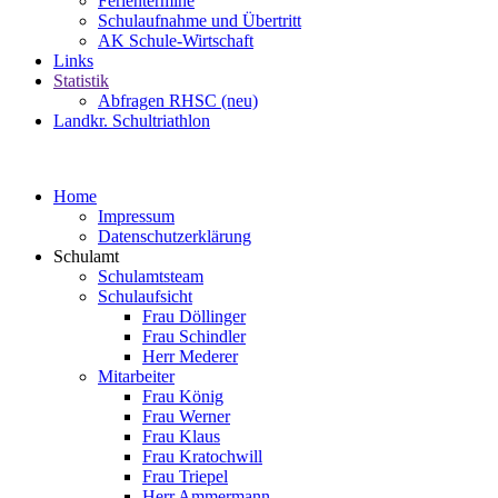
Ferientermine
Schulaufnahme und Übertritt
AK Schule-Wirtschaft
Links
Statistik
Abfragen RHSC (neu)
Landkr. Schultriathlon
Home
Impressum
Datenschutzerklärung
Schulamt
Schulamtsteam
Schulaufsicht
Frau Döllinger
Frau Schindler
Herr Mederer
Mitarbeiter
Frau König
Frau Werner
Frau Klaus
Frau Kratochwill
Frau Triepel
Herr Ammermann